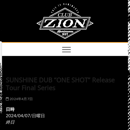
Skip
club
to
名古屋市中区上前
津のライブハウス
content
zion
official
site
SUNSHINE DUB “ONE SHOT” Release
Tour Final Series
2024年4月7日
日時
2024/04/07/日曜日
終日