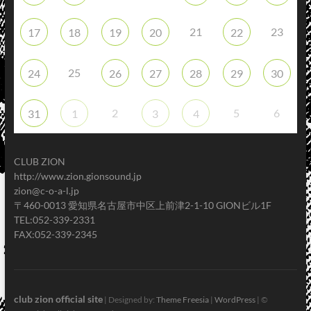
21
23
17
18
19
20
22
25
24
26
27
28
29
30
2
5
6
31
1
3
4
CLUB ZION
http://www.zion.gionsound.jp
zion@c-o-a-l.jp
〒460-0013 愛知県名古屋市中区上前津2-1-10 GIONビル1F
TEL:052-339-2331
FAX:052-339-2345
club zion official site
| Designed by:
Theme Freesia
|
WordPress
| ©