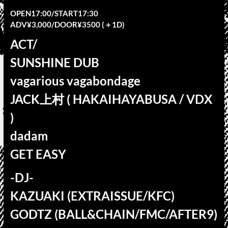
OPEN17:00/START17:30
ADV¥3,000/DOOR¥3500 (＋1D)
ACT/
SUNSHINE DUB
vagarious vagabondage
JACK上村 ( HAKAIHAYABUSA / VDX
)
dadam
GET EASY
-DJ-
KAZUAKI (EXTRAISSUE/KFC)
GODTZ (BALL&CHAIN/FMC/AFTER9)