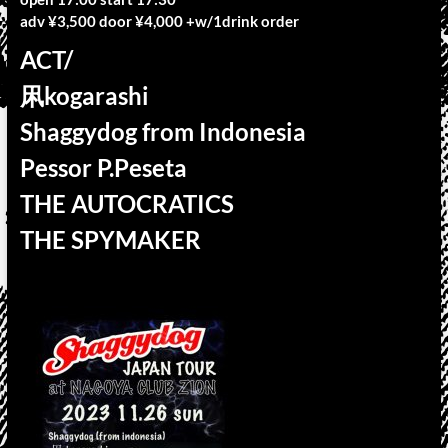
adv ¥3,500 door ¥4,000 +w/1drink order
ACT/
凩kogarashi
Shaggydog from Indonesia
Pessor P.Peseta
THE AUTOCRATICS
THE SPYMAKER