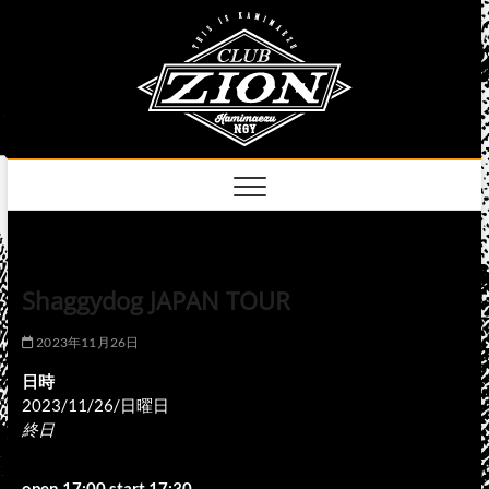
Skip
club
to
名古屋市中区上前
津のライブハウス
content
zion
official
site
Shaggydog JAPAN TOUR
2023年11月26日
日時
2023/11/26/日曜日
終日
open 17:00 start 17:30