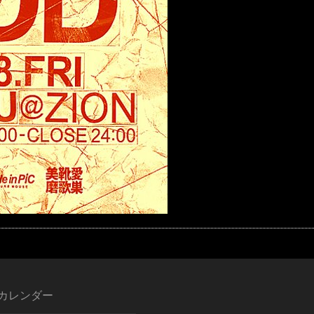
カレンダー