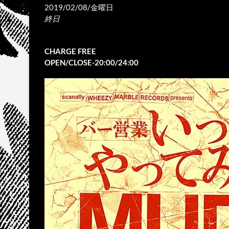
2019/02/08/金曜日
終日
CHARGE FREE
OPEN/CLOSE-20:00/24:00