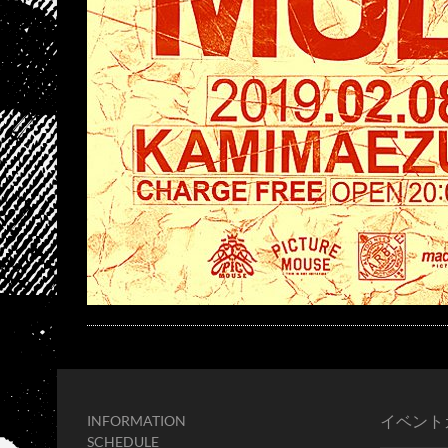
イベント
INFORMATION
SCHEDULE