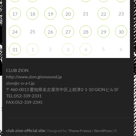
21
23
17
18
19
20
22
25
24
26
27
28
29
30
2
5
6
31
1
3
4
CLUB ZION
http://www.zion.gionsound.jp
zion@c-o-a-l.jp
〒460-0013 愛知県名古屋市中区上前津2-1-10 GIONビル1F
TEL:052-339-2331
FAX:052-339-2345
club zion official site
| Designed by:
Theme Freesia
|
WordPress
| ©