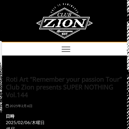
Skip
club
to
名古屋市中区上前
津のライブハウス
content
zion
official
site
Roti Art “Remember your passion Tour”
Club Zion presents SUPER NOTHING
Vol.144
2025年2月6日
日時
2025/02/06/木曜日
終日