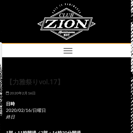
Skip
club
to
名古屋市中区上前
津のライブハウス
content
zion
official
site
【力雅祭りvol.17】
2020年2月16日
日時
2020/02/16/日曜日
終日
1部：11時開場／2部：16時30分開場