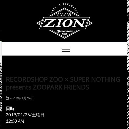
Skip
club
to
名古屋市中区上前
津のライブハウス
content
zion
official
site
RECORDSHOP ZOO × SUPER NOTHING
presents ZOOPARK FRIENDS
2019年1月26日
日時
2019/01/26/土曜日
12:00 AM