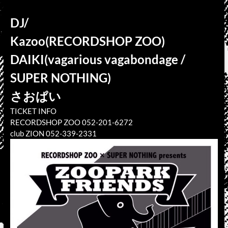
DJ/
Kazoo(RECORDSHOP ZOO)
DAIKI(vagarious vagabondage /
SUPER NOTHING)
さおぱい
TICKET INFO
RECORDSHOP ZOO 052-201-6272
club ZION 052-339-2331