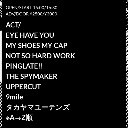
OPEN/START 16:00/16:30
ADV/DOOR ¥2500/¥3000
ACT/
EYE HAVE YOU
MY SHOES MY CAP
NOT SO HARD WORK
PINGLATE!!
THE SPYMAKER
UPPERCUT
9mile
タカヤマユーテンズ
※A→Z順