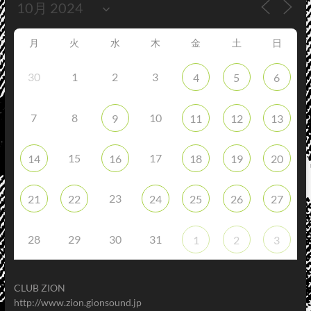
月
火
水
木
金
土
日
30
1
2
3
4
5
6
7
8
10
9
11
12
13
15
17
14
16
18
19
20
23
21
22
24
25
26
27
28
29
30
31
1
2
3
CLUB ZION
http://www.zion.gionsound.jp