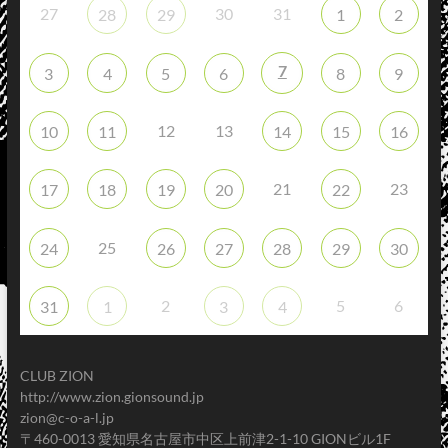
27
30
31
28
29
1
2
7
3
4
5
6
8
9
12
13
10
11
14
15
16
21
23
17
18
19
20
22
25
24
26
27
28
29
30
2
5
6
31
1
3
4
CLUB ZION
http://www.zion.gionsound.jp
zion@c-o-a-l.jp
〒460-0013 愛知県名古屋市中区上前津2-1-10 GIONビル1F