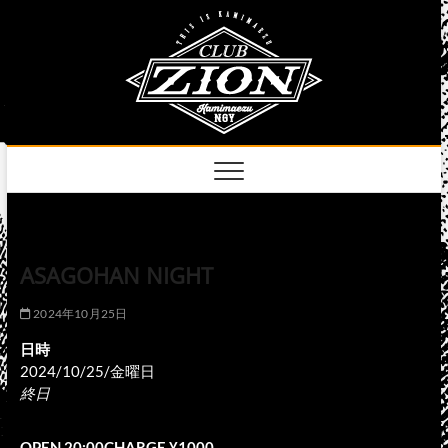
Skip
club
to
名古屋市中区上前
津のライブハウス
content
zion
official
site
ASAGOHAN NIGHT
2024年10月25日
日時
2024/10/25/金曜日
終日
OPEN 20:00CHARGE ¥1000