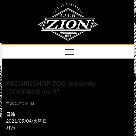
Skip
club
to
名古屋市中区上前
津のライブハウス
content
zion
official
site
RECORDSHOP ZOO presents
“ZOOPANK vol.5”
2021年5月4日
日時
2021/05/04/火曜日
終日