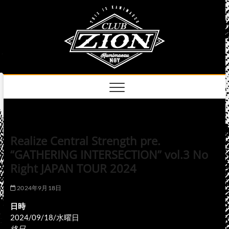
Skip
club
to
名古屋市中区上前
津のライブハウス
content
zion
official
site
Realize Central Strength pre.
“GATHERING INTERSECTION” vol.3 No
Right JAPAN TOUR 2024
2024年9月18日
日時
2024/09/18/水曜日
終日