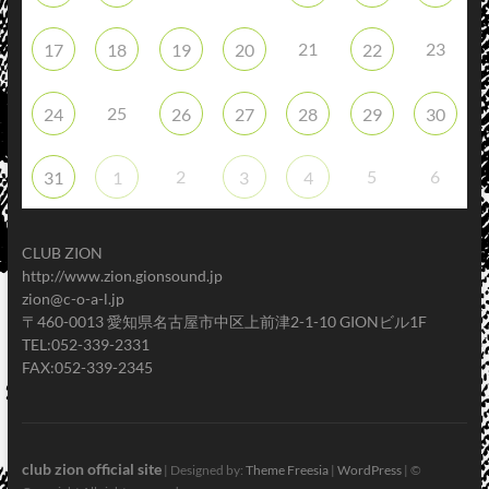
21
23
17
18
19
20
22
25
24
26
27
28
29
30
2
5
6
31
1
3
4
CLUB ZION
http://www.zion.gionsound.jp
zion@c-o-a-l.jp
〒460-0013 愛知県名古屋市中区上前津2-1-10 GIONビル1F
TEL:052-339-2331
FAX:052-339-2345
club zion official site
| Designed by:
Theme Freesia
|
WordPress
| ©