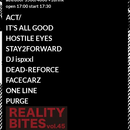
open 17:00 start 17:30
ACT/
IT’S ALL GOOD
HOSTILE EYES
STAY2FORWARD
DJ ispxxl
DEAD-REFORCE
FACECARZ
ONE LINE
PURGE