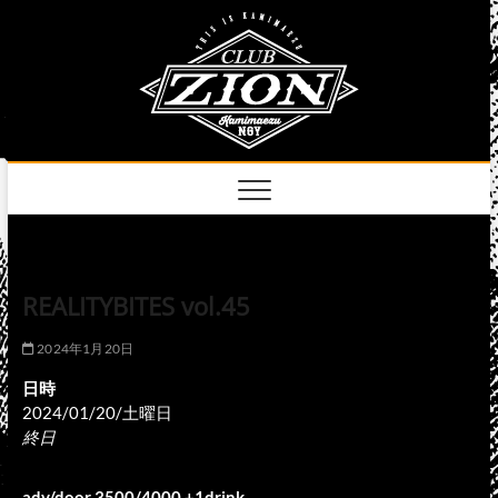
Skip
club
to
名古屋市中区上前
津のライブハウス
content
zion
official
site
REALITYBITES vol.45
2024年1月20日
日時
2024/01/20/土曜日
終日
adv/door 3500/4000 +1drink