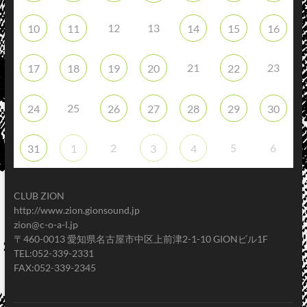
12
13
10
11
14
15
16
21
23
17
18
19
20
22
25
24
26
27
28
29
30
2
5
6
31
1
3
4
CLUB ZION
http://www.zion.gionsound.jp
zion@c-o-a-l.jp
〒460-0013 愛知県名古屋市中区上前津2-1-10 GIONビル1F
TEL:052-339-2331
FAX:052-339-2345