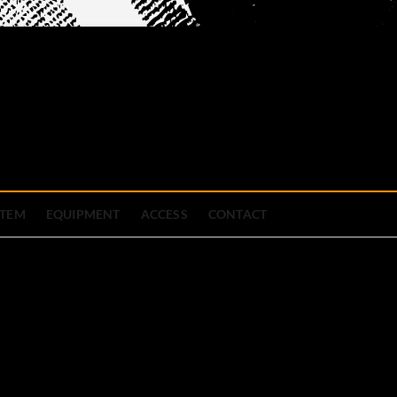
official site
ブハウス
STEM
EQUIPMENT
ACCESS
CONTACT