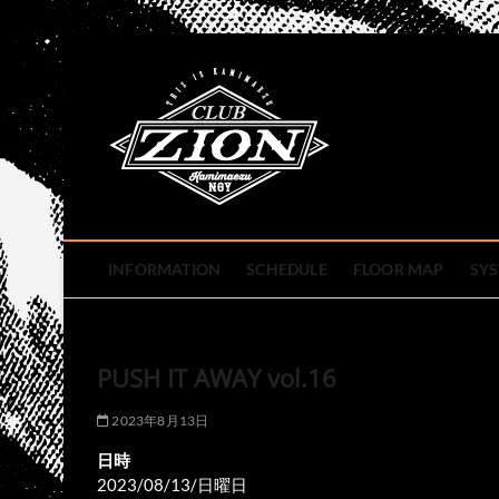
Skip
to
club zion 
content
名古屋市中区上前津のライ
INFORMATION
SCHEDULE
FLOOR MAP
SY
PUSH IT AWAY vol.16
2023年8月13日
日時
2023/08/13/日曜日