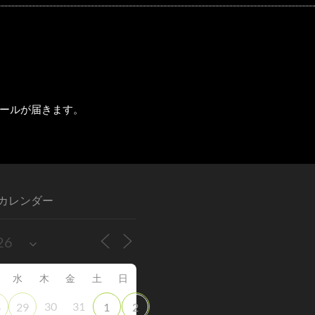
ールが届きます。
カレンダー
水
木
金
土
日
30
31
8
29
1
2