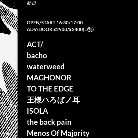
終日
OPEN/START 16:30/17:00
ADV/DOOR ¥2900/¥3400(D別)
ACT/
bacho
waterweed
MAGHONOR
TO THE EDGE
王様ハろばノ耳
ISOLA
the back pain
Menos Of Majority