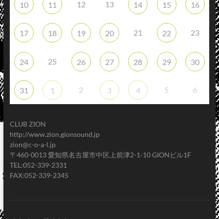
12
13
10
11
14
15
16
21
23
17
18
19
20
22
25
24
26
27
28
29
30
2
5
6
31
1
3
4
CLUB ZION
http://www.zion.gionsound.jp
zion@c-o-a-l.jp
〒460-0013 愛知県名古屋市中区上前津2-1-10 GIONビル1F
TEL:052-339-2331
FAX:052-339-2345