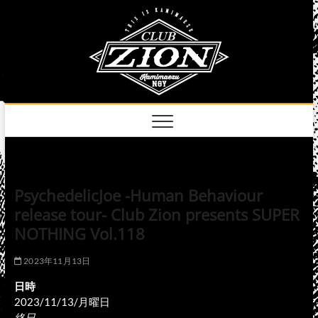
Skip
club
to
名古屋市中区上前
津のライブハウス
content
zion
official
site
PsychedelicJoe -Human Behaviour
release tour- Club Zion presents SUPER
NOTHING Vol.118
2023年11月13日
日時
2023/11/13/月曜日
終日