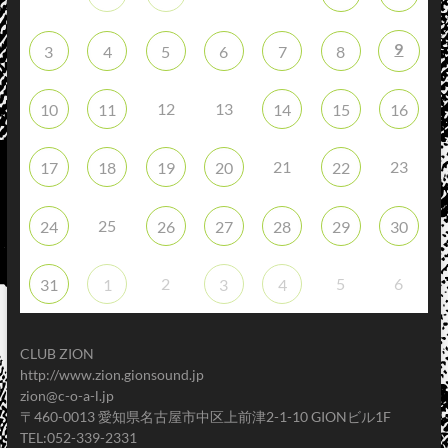
9
3
4
5
6
7
8
12
13
10
11
14
15
16
21
23
17
18
19
20
22
25
24
26
27
28
29
30
2
5
6
31
1
3
4
CLUB ZION
http://www.zion.gionsound.jp
zion@c-o-a-l.jp
〒460-0013 愛知県名古屋市中区上前津2-1-10 GIONビル1F
TEL:052-339-2331