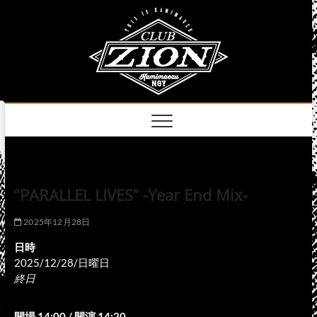
Skip
club
to
名古屋市中区上前
津のライブハウス
content
zion
official
site
“PARALLEL LIVES” -Year End Mix-
2025年12月28日
日時
2025/12/28/日曜日
終日
開場 14:00 / 開演 14:20