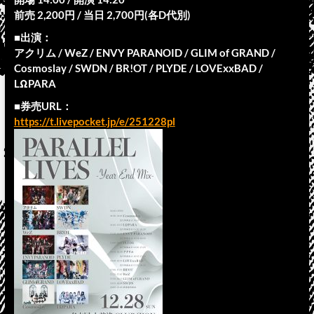
前売 2,200円 / 当日 2,700円(各D代別)
■出演：
アクリム / WeZ / ENVY PARANOID / GLIM of GRAND /
Cosmoslay / SWDN / BR!OT / PLYDE / LOVExxBAD /
LΩPARA
■券売URL：
https://t.livepocket.jp/e/251228pl