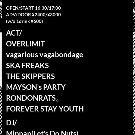
OPEN/START 16:30/17:00
ADV/DOOR ¥2400/¥3000
(w/o 1drink ¥600)
ACT/
OVERLIMIT
vagarious vagabondage
SKA FREAKS
THE SKIPPERS
MAYSON’s PARTY
RONDONRATS。
FOREVER STAY YOUTH
DJ/
Mippan(Let’s Do Nuts)