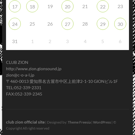
19
21
23
17
18
20
22
25
26
28
24
27
29
30
31
1
2
3
4
5
6
CLUB ZION
http://www.zion.gionsound.jp
zion@c-o-a-l.jp
〒460-0013 愛知県名古屋市中区上前津2-1-10 GIONビル1F
TEL:052-339-2331
FAX:052-339-2345
club zion official site
| Designed by:
Theme Freesia
|
WordPress
| ©
Copyright All right reserved