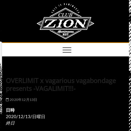
Skip
club
to
名古屋市中区上前
津のライブハウス
content
zion
official
site
OVERLIMIT x vagarious vagabondage
presents -VAGALIMIT!!!-
2020年12月13日
日時
2020/12/13/日曜日
終日