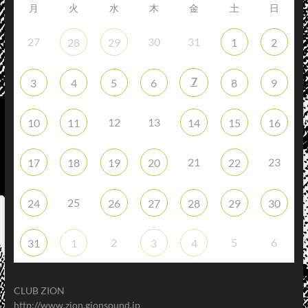
月
火
水
木
金
土
日
27
30
31
28
29
1
2
7
3
4
5
6
8
9
12
13
10
11
14
15
16
21
23
17
18
19
20
22
25
24
26
27
28
29
30
2
5
6
31
1
3
4
CLUB ZION
http://www.zion.gionsound.jp