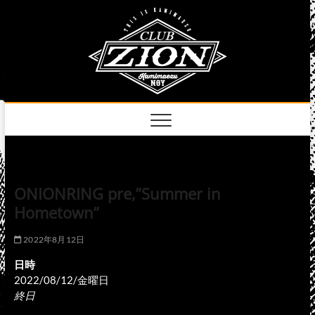
Skip
club
to
名古屋市中区上前
津のライブハウス
content
zion
official
site
ONIONRING pre,”Summer in
Hometown”
2022年8月12日
日時
2022/08/12/金曜日
終日