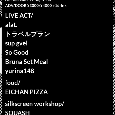
ADV/DOOR ¥3000/¥4000 +1drink
LIVE ACT/
alat.
トラベルプラン
sup gvel
So Good
Bruna Set Meal
yurina148
food/
EICHAN PIZZA
silkscreen workshop/
SQUASH