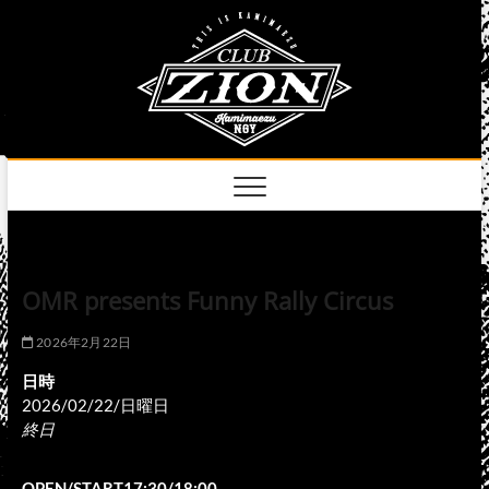
Skip
club
to
名古屋市中区上前
津のライブハウス
content
zion
official
site
OMR presents Funny Rally Circus
2026年2月22日
日時
2026/02/22/日曜日
終日
OPEN/START17:30/18:00