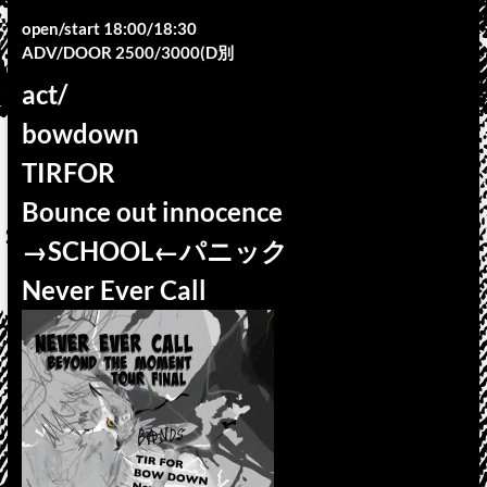
open/start 18:00/18:30
ADV/DOOR 2500/3000(D別
act/
bowdown
TIRFOR
Bounce out innocence
→SCHOOL←パニック
Never Ever Call