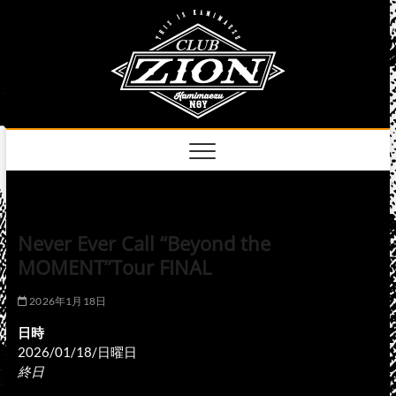
Skip
club
to
名古屋市中区上前
津のライブハウス
content
zion
official
site
Never Ever Call “Beyond the
MOMENT”Tour FINAL
2026年1月18日
日時
2026/01/18/日曜日
終日