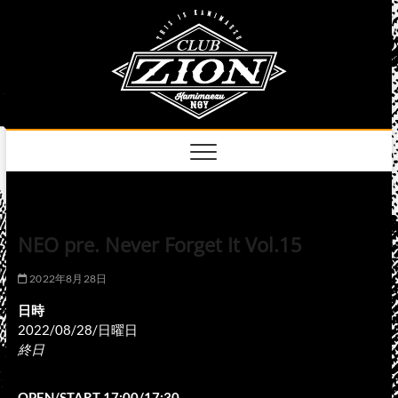
Skip
club
to
名古屋市中区上前
津のライブハウス
content
zion
official
site
NEO pre. Never Forget It Vol.15
2022年8月28日
日時
2022/08/28/日曜日
終日
OPEN/START 17:00/17:30