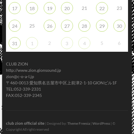
21
23
17
18
19
20
22
25
24
26
27
28
29
30
2
5
6
31
1
3
4
CLUB ZION
http://www.zion.gionsound.jp
zion@c-o-a-l.jp
〒460-0013 愛知県名古屋市中区上前津2-1-10 GIONビル1F
TEL:052-339-2331
FAX:052-339-2345
club zion official site
| Designed by:
Theme Freesia
|
WordPress
| ©
Copyright All right reserved