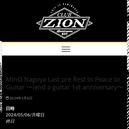
Skip
club
to
名古屋市中区上前
津のライブハウス
content
zion
official
site
MinO Nagoya Last pre Rest In Peace to
Guitar 〜lend a guitar 1st anniversary〜
2024年5月6日
日時
2024/05/06/月曜日
終日