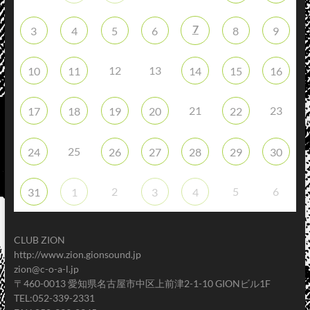
7
3
4
5
6
8
9
12
13
10
11
14
15
16
21
23
17
18
19
20
22
25
24
26
27
28
29
30
2
5
6
31
1
3
4
CLUB ZION
http://www.zion.gionsound.jp
zion@c-o-a-l.jp
〒460-0013 愛知県名古屋市中区上前津2-1-10 GIONビル1F
TEL:052-339-2331