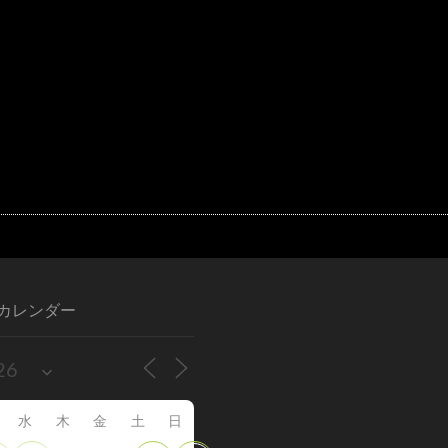
カレンダー
水
木
金
土
日