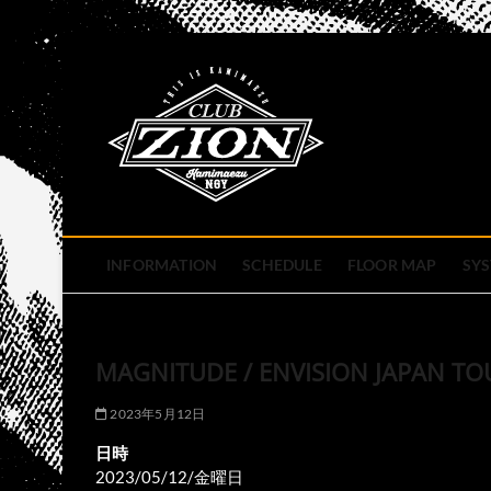
Skip
to
club zion 
content
名古屋市中区上前津のライ
INFORMATION
SCHEDULE
FLOOR MAP
SY
MAGNITUDE / ENVISION JAPAN TOU
2023年5月12日
日時
2023/05/12/金曜日