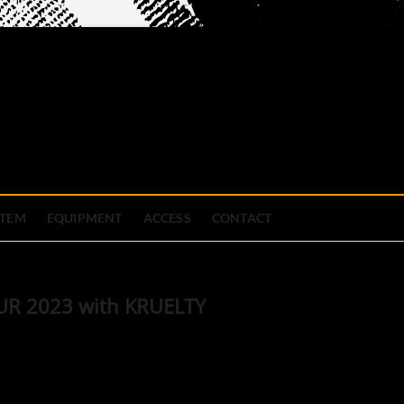
official site
ブハウス
STEM
EQUIPMENT
ACCESS
CONTACT
R 2023 with KRUELTY