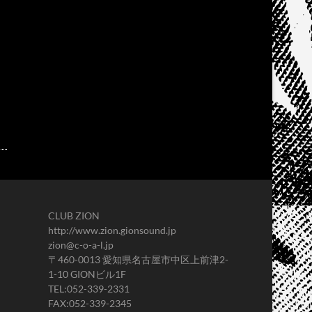
CLUB ZION
http://www.zion.gionsound.jp
zion@c-o-a-l.jp
〒460-0013 愛知県名古屋市中区上前津2-
1-10 GIONビル1F
TEL:052-339-2331
FAX:052-339-2345