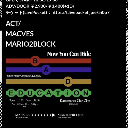
ADV/DOOR ￥2,900/￥3,400(+1D)
チケット(LivePocket)：⁦⁦⁦https://t.livepocket.jp/e/5i0o7⁩⁩⁩
ACT/
MACVES
MARIO2BLOCK