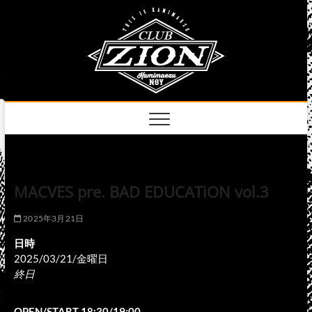
Skip
club
to
名古屋市中区上前
津のライブハウス
content
zion
official
site
MACVES pre. BAD EDUCATiON vol.3
2025年3月21日
日時
2025/03/21/金曜日
終日
OPEN/START 18:30/19:00