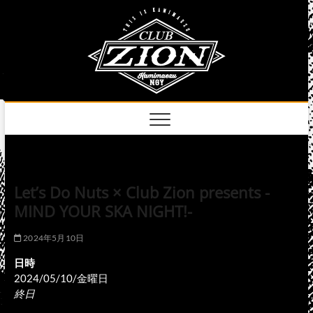
Skip
club
to
名古屋市中区上前
津のライブハウス
content
zion
official
site
Let’s Do Nuts × Club Zion presents -
MIND YOUR SKA NIGHT!-
2024年5月10日
日時
2024/05/10/金曜日
終日