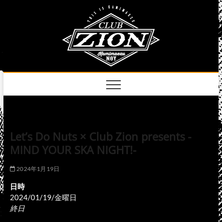
Skip
club
to
名古屋市中区上前
津のライブハウス
content
zion
official
site
Let’s Do Nuts × Club Zion presents -
MIND YOUR SKA NIGHT!-
2024年1月19日
日時
2024/01/19/金曜日
終日