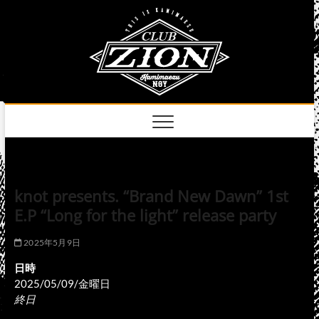
Skip
club
to
名古屋市中区上前
津のライブハウス
content
zion
official
site
knot presents. “Brand New Dawn” 1st
E.P “Long for the light” release party
2025年5月9日
日時
2025/05/09/金曜日
終日