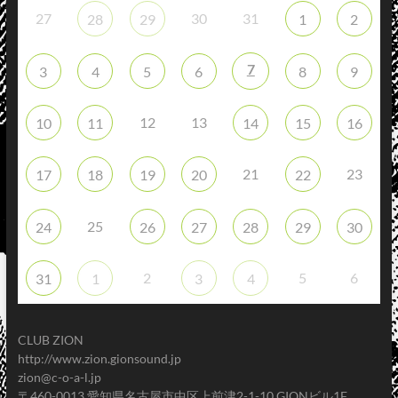
27
30
31
28
29
1
2
7
3
4
5
6
8
9
12
13
10
11
14
15
16
21
23
17
18
19
20
22
25
24
26
27
28
29
30
2
5
6
31
1
3
4
CLUB ZION
http://www.zion.gionsound.jp
zion@c-o-a-l.jp
〒460-0013 愛知県名古屋市中区上前津2-1-10 GIONビル1F