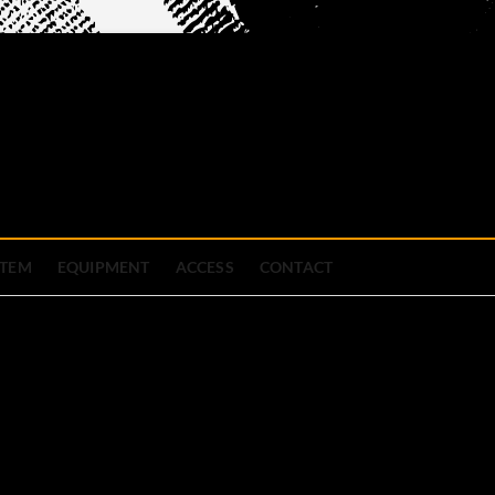
official site
ブハウス
STEM
EQUIPMENT
ACCESS
CONTACT