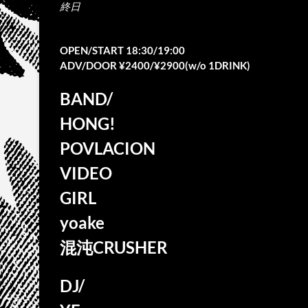
終日
OPEN/START 18:30/19:00
ADV/DOOR ¥2400/¥2900(w/o 1DRINK)
BAND/
HONG!
POVLACION
VIDEO
GIRL
yoake
混沌CRUSHER
DJ/