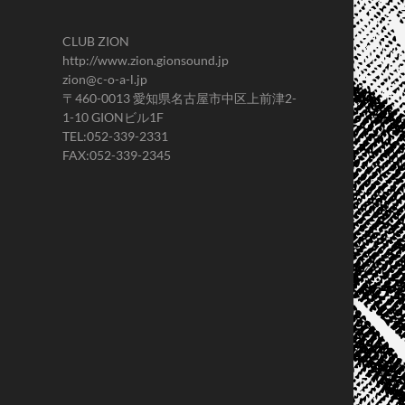
CLUB ZION
http://www.zion.gionsound.jp
zion@c-o-a-l.jp
〒460-0013 愛知県名古屋市中区上前津2-
1-10 GIONビル1F
TEL:052-339-2331
FAX:052-339-2345