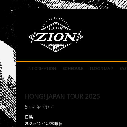
Skip
to
club zion 
content
名古屋市中区上前津のライ
INFORMATION
SCHEDULE
FLOOR MAP
SY
HONG! JAPAN TOUR 2025
2025年12月10日
日時
2025/12/10/水曜日