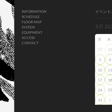
イベント
INFORMATION
SCHEDULE
FLOOR MAP
SYSTEM
EQUIPMENT
ACCESS
月
火
CONTACT
27
2
3
4
10
1
17
1
2
24
31
1