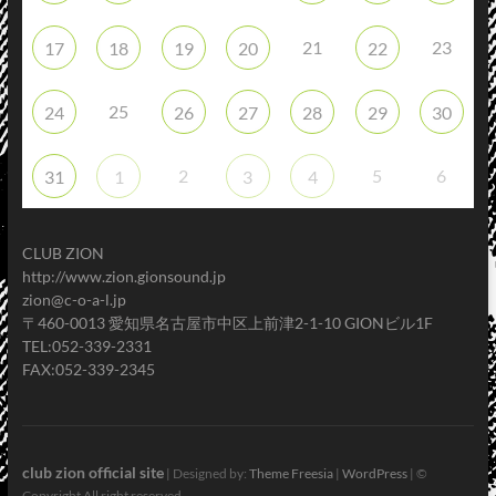
21
23
17
18
19
20
22
25
24
26
27
28
29
30
2
5
6
31
1
3
4
CLUB ZION
http://www.zion.gionsound.jp
zion@c-o-a-l.jp
〒460-0013 愛知県名古屋市中区上前津2-1-10 GIONビル1F
TEL:052-339-2331
FAX:052-339-2345
club zion official site
| Designed by:
Theme Freesia
|
WordPress
| ©
Copyright All right reserved