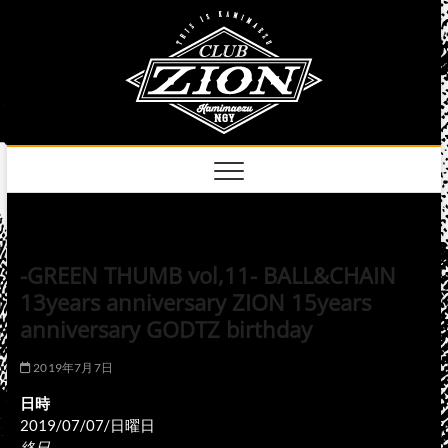
Skip
club
to
名古屋市中区上前
津のライブハウス
content
zion
official
site
-GREEN THUMB vol,11- BALL&CHAIN
13years anniversary ZION 15years
anniversary GODTZ birthday
2019年7月7日
日時
2019/07/07/日曜日
終日