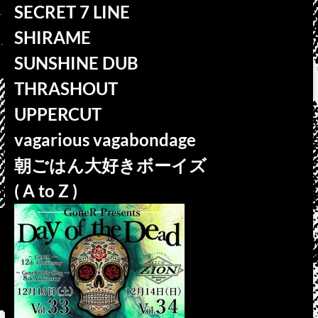
SECRET 7 LINE
SHIRAME
SUNSHINE DUB
THRASHOUT
UPPERCUT
vagarious vagabondage
朝ごはん大好きボーイズ
( A to Z )