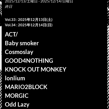
2025/12/13/土曜日 - 2025/12/14/日曜日
終日
Vol.33 : 2025年12月13日(土)
Vol.34 : 2025年12月14日(日)
ACT/
Baby smoker
Cosmoslay
GOOD4NOTHING
KNOCK OUT MONKEY
lonlium
MARIO2BLOCK
MORGIC
Odd Lazy