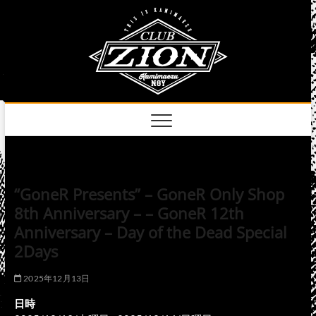
Skip
club
to
名古屋市中区上前
津のライブハウス
content
zion
official
site
“GoneR Presents” – GoneR Only Shop
8th Anniversary – – GoneR 12th
Anniversary – Day of the Dead Special
2Days
2025年12月13日
日時