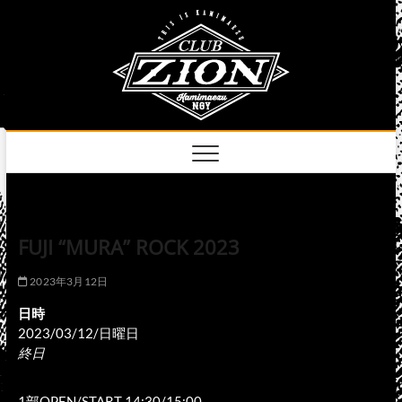
Skip
club
to
名古屋市中区上前
津のライブハウス
content
zion
official
site
FUJI “MURA” ROCK 2023
2023年3月12日
日時
2023/03/12/日曜日
終日
1部OPEN/START 14:30/15:00