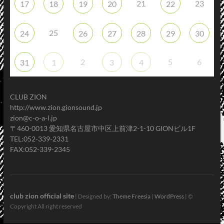
21
23
17
18
19
20
22
25
24
26
27
28
29
30
2
5
6
31
1
3
4
CLUB ZION
http://www.zion.gionsound.jp
zion@c-o-a-l.jp
〒460-0013 愛知県名古屋市中区上前津2-1-10 GIONビル1F
TEL:052-339-2331
FAX:052-339-2345
club zion official site
| Designed by:
Theme Freesia
|
WordPress
| ©
Copyright All right reserved