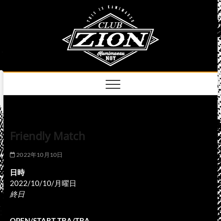
Skip
club
to
名古屋市中区上前
津のライブハウス
content
zion
official
site
Friendly Match
2022年10月10日
日時
2022/10/10/月曜日
終日
OPEN/START TBA/TBA