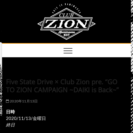
Skip
club
to
名古屋市中区上前
津のライブハウス
content
zion
official
site
Five State Drive × Club Zion pre. “GO
TO ZION CAMPAIGN ~DAIKI is Back~”
2020年11月13日
日時
2020/11/13/金曜日
終日