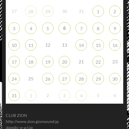
27
30
31
28
29
1
2
6
3
4
5
7
8
9
12
13
10
11
14
15
16
21
23
17
18
19
20
22
25
24
26
27
28
29
30
2
5
6
31
1
3
4
CLUB ZION
http://www.zion.gionsound.jp
zion@c-o-a-l.jp