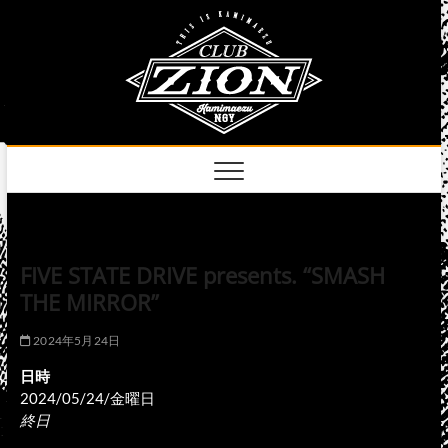
Skip
club
to
名古屋市中区上前
津のライブハウス
content
zion
official
site
FIVE STATE DRIVE presents. “SMASH
THE MIRROR”
2024年5月24日
日時
2024/05/24/金曜日
終日