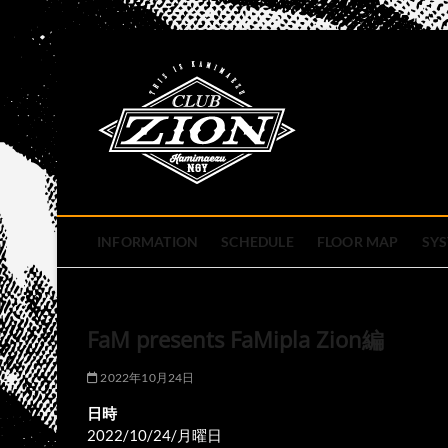
Skip
to
club zion 
content
名古屋市中区上前津のライ
INFORMATION
SCHEDULE
FLOOR MAP
SY
FaM presents FaMipla Zion編
2022年10月24日
日時
2022/10/24/月曜日