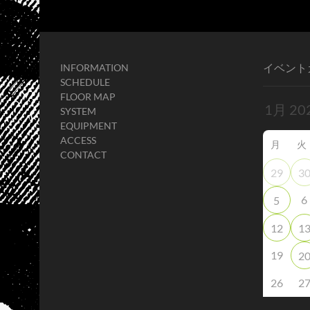
イベント
INFORMATION
SCHEDULE
FLOOR MAP
SYSTEM
EQUIPMENT
ACCESS
月
火
CONTACT
29
3
6
5
12
1
19
2
26
2