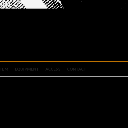
official site
ブハウス
STEM
EQUIPMENT
ACCESS
CONTACT