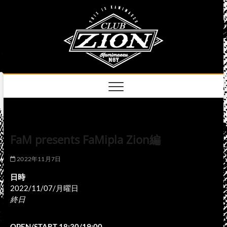
Skip
club
to
名古屋市中区上前
津のライブハウス
content
zion
official
site
FaM presents FaMipla Zion編
2022年11月7日
日時
2022/11/07/月曜日
終日
OPEN/START 18:30/19:00