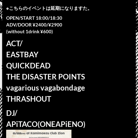
※こちらのイベントは延期になりますた。
OPEN/START 18:00/18:30
ADV/DOOR ¥2400/¥2900
(without 1drink ¥600)
ACT/
EASTBAY
QUICKDEAD
THE DISASTER POINTS
vagarious vagabondage
THRASHOUT
DJ/
APiTACO(ONEAPiENO)