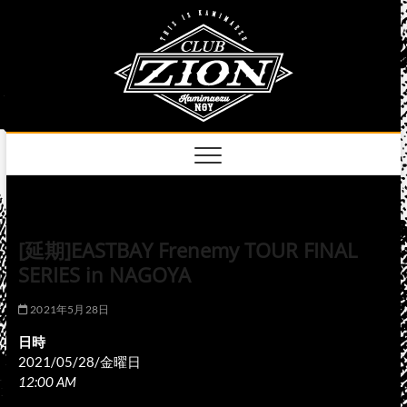
Skip
club
to
名古屋市中区上前
津のライブハウス
content
zion
official
site
[延期]EASTBAY Frenemy TOUR FINAL
SERIES in NAGOYA
2021年5月28日
日時
2021/05/28/金曜日
12:00 AM