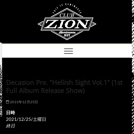
Skip
club
to
名古屋市中区上前
津のライブハウス
content
zion
official
site
Decasion Pre. “Hellish Sight Vol.1” (1st
Full Album Release Show)
2021年12月25日
日時
2021/12/25/土曜日
終日