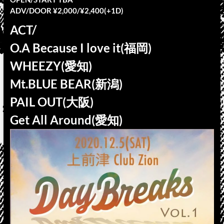
ADV/DOOR ¥2,000/¥2,400(+1D)
ACT/
O.A Because I love it(福岡)
WHEEZY(愛知)
Mt.BLUE BEAR(新潟)
PAIL OUT(大阪)
Get All Around(愛知)