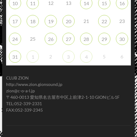
12
13
10
11
14
15
16
21
23
17
18
19
20
22
25
24
26
27
28
29
30
2
5
6
31
1
3
4
CLUB ZION
http://www.zion.gionsound.jp
zion@c-o-a-l.jp
〒460-0013 愛知県名古屋市中区上前津2-1-10 GIONビル1F
TEL:052-339-2331
FAX:052-339-2345