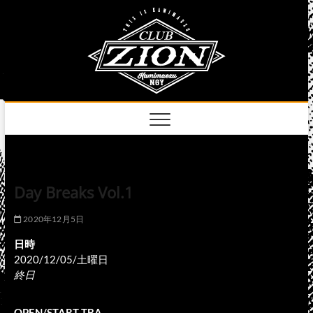
Skip
club
to
名古屋市中区上前
津のライブハウス
content
zion
official
site
Day Breaks Vol.1
2020年12月5日
日時
2020/12/05/土曜日
終日
OPEN/START TBA