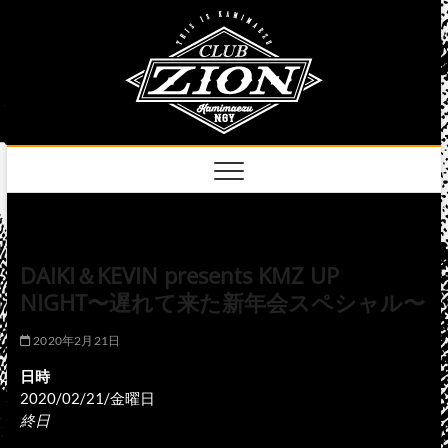
Skip
club
to
名古屋市中区上前
津のライブハウス
content
zion
official
site
DAIKI＆KEVIN presents KMZ UP
NIGHT〜遅れて来た新年会スペシャル〜
2020年2月21日
日時
2020/02/21/金曜日
終日