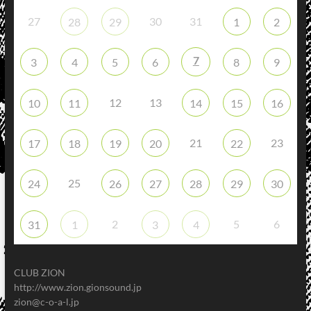
27
30
31
28
29
1
2
7
3
4
5
6
8
9
12
13
10
11
14
15
16
21
23
17
18
19
20
22
25
24
26
27
28
29
30
2
5
6
31
1
3
4
CLUB ZION
http://www.zion.gionsound.jp
zion@c-o-a-l.jp