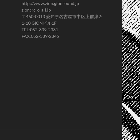
http://www.zion.gionsound.jp
zion@c-o-a-l.jp
〒460-0013 愛知県名古屋市中区上前津2-
1-10 GIONビル1F
TEL:052-339-2331
FAX:052-339-2345