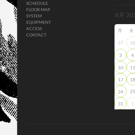
SCHEDULE
FLOOR MAP
SYSTEM
EQUIPMENT
ACCESS
月
火
CONTACT
27
2
3
4
10
1
17
1
2
24
31
1