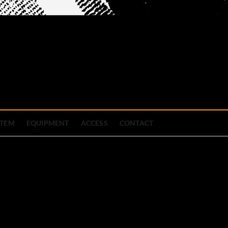
official site
ブハウス
STEM
EQUIPMENT
ACCESS
CONTACT