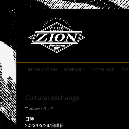
Skip
to
club zion 
content
名古屋市中区上前津のライ
INFORMATION
SCHEDULE
FLOOR MAP
SY
Cultural exchange
2023年5月28日
日時
2023/05/28/日曜日