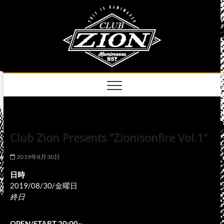
Skip
club
to
名古屋市中区上前
津のライブハウス
content
zion
official
site
Club Zion Presents “Zionisonfire Vol.1”
2019年8月30日
日時
2019/08/30/金曜日
終日
OPEN/START 20:00~