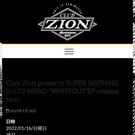
Skip
club
to
名古屋市中区上前
津のライブハウス
content
zion
official
site
Club Zion presents SUPER NOTHING
Vol.72 HiEND “WHITEOUT”EP release
tour
2022年1月16日
日時
2022/01/16/日曜日
終日