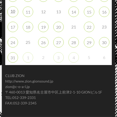
10
12
13
11
14
15
16
21
23
17
18
19
20
22
25
24
26
27
28
29
30
2
5
6
31
1
3
4
CLUB ZION
http://www.zion.gionsound.jp
zion@c-o-a-l.jp
〒460-0013 愛知県名古屋市中区上前津2-1-10 GIONビル1F
TEL:052-339-2331
FAX:052-339-2345