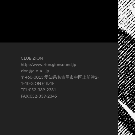
CLUB ZION
http://www.zion.gionsound.jp
zion@c-o-a-l.jp
〒460-0013 愛知県名古屋市中区上前津2-
1-10 GIONビル1F
TEL:052-339-2331
FAX:052-339-2345