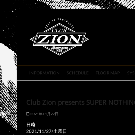
Skip
to
club zion 
content
名古屋市中区上前津のライ
INFORMATION
SCHEDULE
FLOOR MAP
SY
Club Zion presents SUPER NOTHIN
2021年11月27日
日時
2021/11/27/土曜日