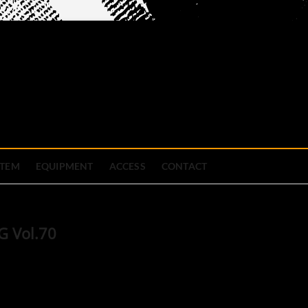
official site
ブハウス
STEM
EQUIPMENT
ACCESS
CONTACT
G Vol.70