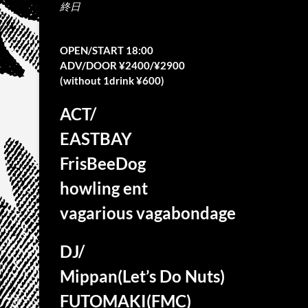
終日
OPEN/START 18:00
ADV/DOOR ¥2400/¥2900
(without 1drink ¥600)
ACT/
EASTBAY
FrisBeeDog
howling ent
vagarious vagabondage
DJ/
Mippan(Let’s Do Nuts)
FUTOMAKI(FMC)