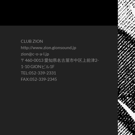
CLUB ZION
http://www.zion.gionsound.jp
zion@c-o-a-l.jp
〒460-0013 愛知県名古屋市中区上前津2-
1-10 GIONビル1F
TEL:052-339-2331
FAX:052-339-2345