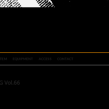
official site
ブハウス
STEM
EQUIPMENT
ACCESS
CONTACT
G Vol.66