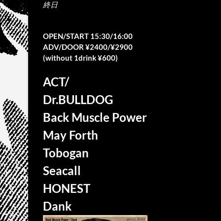
終日
OPEN/START 15:30/16:00
ADV/DOOR ¥2400/¥2900
(without 1drink ¥600)
ACT/
Dr.BULLDOG
Back Muscle Power
May Forth
Tobogan
Seacall
HONEST
Dank