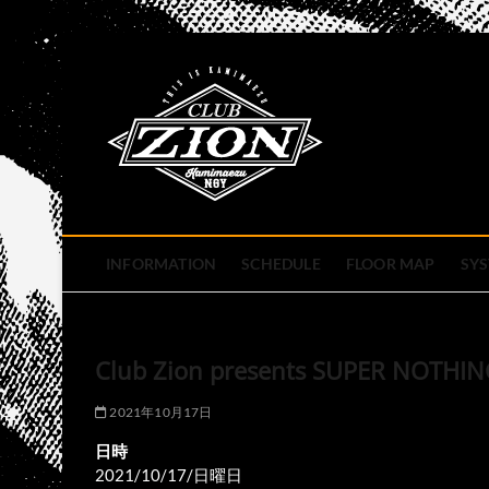
Skip
to
club zion 
content
名古屋市中区上前津のライ
INFORMATION
SCHEDULE
FLOOR MAP
SY
Club Zion presents SUPER NOTHIN
2021年10月17日
日時
2021/10/17/日曜日