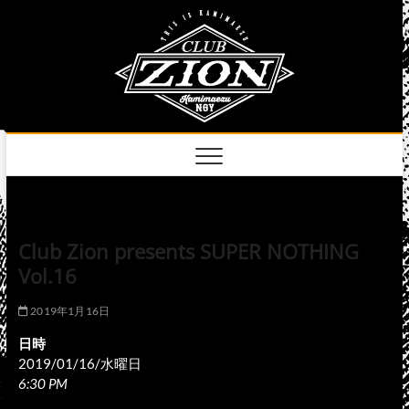
Skip
club
to
名古屋市中区上前
津のライブハウス
content
zion
official
site
Club Zion presents SUPER NOTHING
Vol.16
2019年1月16日
日時
2019/01/16/水曜日
6:30 PM