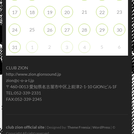
21
23
17
18
19
20
22
25
24
26
27
28
29
30
2
5
6
31
1
3
4
CLUB ZION
http://www.zion.gionsound.jp
zion@c-o-a-l.jp
〒460-0013 愛知県名古屋市中区上前津2-1-10 GIONビル1F
TEL:052-339-2331
FAX:052-339-2345
club zion official site
| Designed by:
Theme Freesia
|
WordPress
| ©
Copyright All right reserved