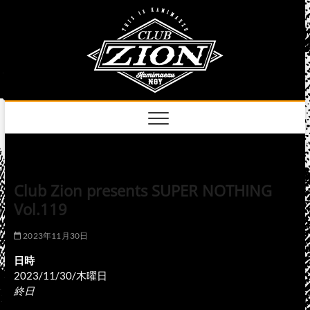
Skip
club
to
名古屋市中区上前
津のライブハウス
content
zion
official
site
Club Zion presents SUPER NOTHING
Vol.119
2023年11月30日
日時
2023/11/30/木曜日
終日