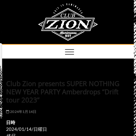
Skip
club
to
名古屋市中区上前
津のライブハウス
content
zion
official
site
Club Zion presents SUPER NOTHING
NEW YEAR PARTY Amberdrops “Drift
tour 2023”
2024年1月14日
日時
2024/01/14/日曜日
終日