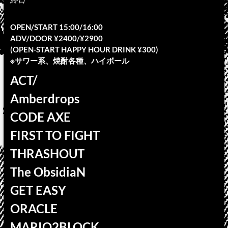
OPEN/START 15:00/16:00
ADV/DOOR ¥2400/¥2900
(OPEN-START HAPPY HOUR DRINK ¥300)
※サワー系、焼酎各種、ハイボール
ACT/
Amberdrops
CODE AXE
FIRST TO FIGHT
THRASHOUT
The ObsidiaN
GET EASY
ORACLE
MARIO2BLOCK