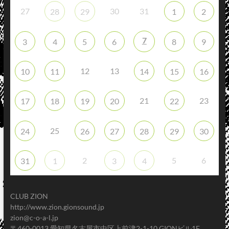
27
30
31
28
29
1
2
7
3
4
5
6
8
9
12
13
10
11
14
15
16
21
23
17
18
19
20
22
25
24
26
27
28
29
30
2
5
6
31
1
3
4
CLUB ZION
http://www.zion.gionsound.jp
zion@c-o-a-l.jp
〒460-0013 愛知県名古屋市中区上前津2-1-10 GIONビル1F