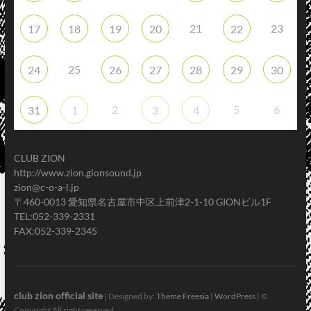
21
23
17
18
19
20
22
25
24
26
27
28
29
30
2
5
6
31
1
3
4
CLUB ZION
http://www.zion.gionsound.jp
zion@c-o-a-l.jp
〒460-0013 愛知県名古屋市中区上前津2-1-10 GIONビル1F
TEL:052-339-2331
FAX:052-339-2345
club zion official site
| Designed by:
Theme Freesia
|
WordPress
| ©
Copyright All right reserved