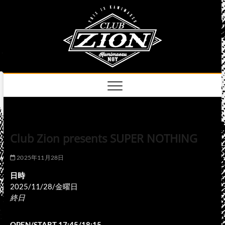
Skip
club
to
名古屋市中区上前
津のライブハウス
content
zion
official
site
Club Zion presents SUPER NOTHING
2025年11月28日
日時
2025/11/28/金曜日
終日
OPEN/START 17:45/18:15