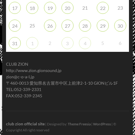
21
23
17
18
19
20
22
25
24
26
27
28
29
30
2
5
6
31
1
3
4
CLUB ZION
http://www.zion.gionsound.jp
zion@c-o-a-l.jp
〒460-0013 愛知県名古屋市中区上前津2-1-10 GIONビル1F
TEL:052-339-2331
FAX:052-339-2345
club zion official site
| Designed by:
Theme Freesia
|
WordPress
| ©
Copyright All right reserved