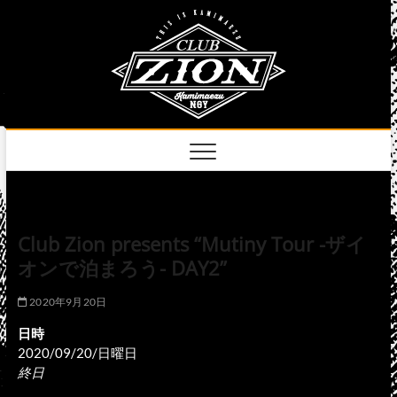
Skip
club
to
名古屋市中区上前
津のライブハウス
content
zion
official
site
Club Zion presents “Mutiny Tour -ザイ
オンで泊まろう- DAY2”
2020年9月20日
日時
2020/09/20/日曜日
終日