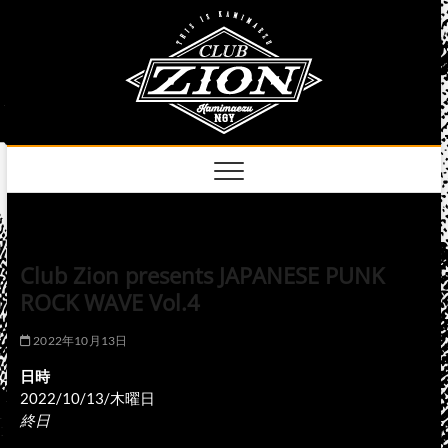
Skip
club
to
名古屋市中区上前
津のライブハウス
content
zion
official
site
Club Zion presents JAPANESE PUNK
ROCK WAVE Vol.4
2022年10月13日
日時
2022/10/13/木曜日
終日