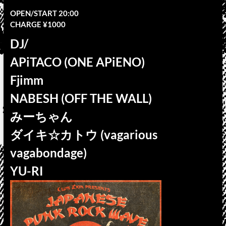
OPEN/START 20:00
CHARGE ¥1000
DJ/
APiTACO (ONE APiENO)
Fjimm
NABESH (OFF THE WALL)
みーちゃん
ダイキ☆カトウ (vagarious
vagabondage)
YU-RI