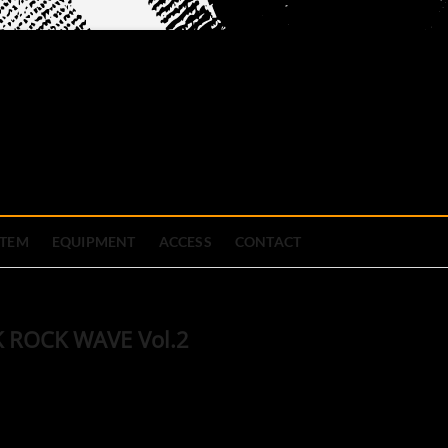
official site
ブハウス
STEM
EQUIPMENT
ACCESS
CONTACT
K ROCK WAVE Vol.2