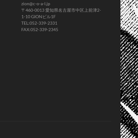
zion@c-o-a-l.jp
〒460-0013 愛知県名古屋市中区上前津2-
1-10 GIONビル1F
TEL:052-339-2331
FAX:052-339-2345