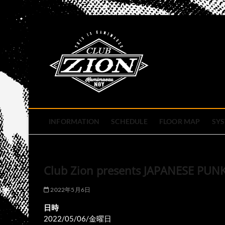
Skip
to
club zion 
content
名古屋市中区上前津のライ
INFORMATION
SCHEDULE
FLOOR MAP
SY
Club Zion presents JAPANESE PUN
2022年5月6日
日時
2022/05/06/金曜日