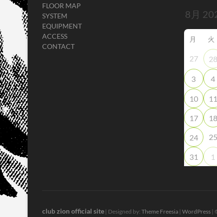
FLOOR MAP
SYSTEM
EQUIPMENT
ACCESS
月
火
CONTACT
27
2
3
4
10
1
17
1
2
24
31
1
club zion official site
| Designed by:
Theme Freesia
|
WordPress
| 