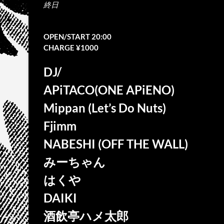
終日
OPEN/START 20:00
CHARGE ¥1000
DJ/
APiTACO(ONE APiENO)
Mippan (Let’s Do Nuts)
Fjimm
NABESHI (OFF THE WALL)
みーちゃん
はくや
DAIKI
酒飲亭ハメ太郎