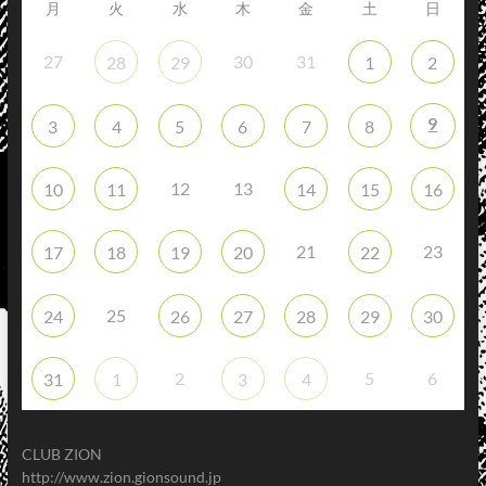
月
火
水
木
金
土
日
27
30
31
28
29
1
2
9
3
4
5
6
7
8
12
13
10
11
14
15
16
21
23
17
18
19
20
22
25
24
26
27
28
29
30
2
5
6
31
1
3
4
CLUB ZION
http://www.zion.gionsound.jp