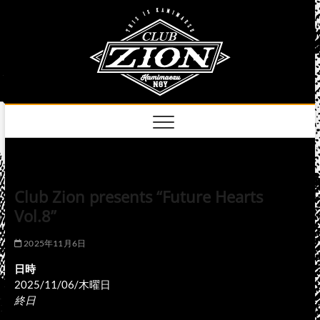
Skip
club
to
名古屋市中区上前
津のライブハウス
content
zion
official
site
Club Zion presents “Future Hearts
Vol.8”
2025年11月6日
日時
2025/11/06/木曜日
終日